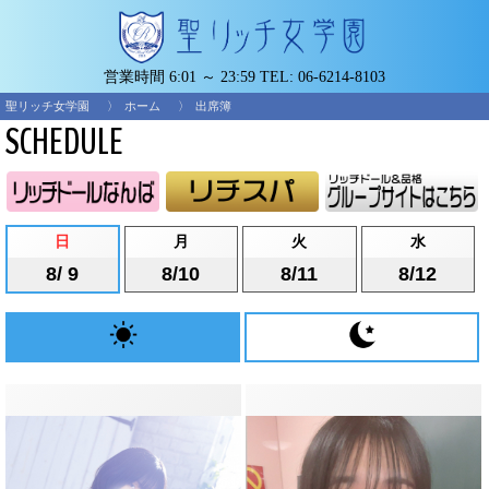
営業時間 6:01 ～ 23:59
TEL:
06-6214-8103
聖リッチ女学園
ホーム
出席簿
SCHEDULE
日
月
火
水
8/ 9
8/10
8/11
8/12