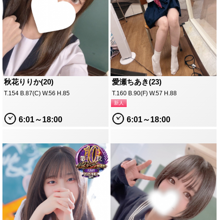
秋花りりか(20)
愛瀬ちあき(23)
T.154 B.87(C) W.56 H.85
T.160 B.90(F) W.57 H.88
新人
6:01～18:00
6:01～18:00